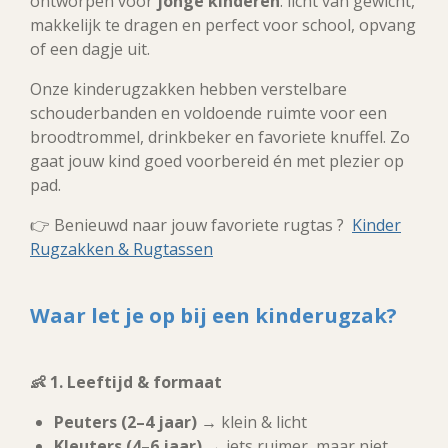
ontworpen voor
jonge kinderen
: licht van gewicht,
makkelijk te dragen en perfect voor school, opvang
of een dagje uit.
Onze kinderugzakken hebben verstelbare
schouderbanden en voldoende ruimte voor een
broodtrommel, drinkbeker en favoriete knuffel. Zo
gaat jouw kind goed voorbereid én met plezier op
pad.
👉 Benieuwd naar jouw favoriete rugtas ?
Kinder
Rugzakken & Rugtassen
Waar let je op bij een kinderugzak?
👶
1. Leeftijd & formaat
Peuters (2–4 jaar)
→ klein & licht
Kleuters (4–6 jaar)
→ iets ruimer, maar niet