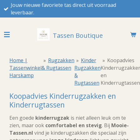
Jouw nieuwe favoriete tas direct uit voorraad
Ga
leverbaar.
direct
naar
de
Tassen Boutique
hoofdinhoud
Home |
»
Rugzakken
»
Kinder
»
Koopadvies
Tassenwinkel
& Rugtassen
Rugzakken
Kinderrugzakke
Harskamp
&
en
Rugtassen
Kinderrugtassen
Koopadvies Kinderrugzakken en
Kinderrugtassen
Een goede
kinderrugzak
is niet alleen leuk om te
zien, maar ook
comfortabel en stevig
. Bij
Mooie-
Tassen.nl
vind je kinderugzakken die speciaal zijn