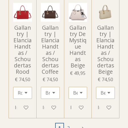
Gallan
Gallan
Gallan
Gallan
try |
try |
try De
try |
Elancia
Elancia
Mystiq
Elancia
Handt
Handt
ue
Handt
as /
as /
Handt
as /
Schou
Schou
as
Schou
dertas
dertas
Beige
dertas
Rood
Coffee
Beige
€ 49,95
€ 74,50
€ 74,50
€ 74,50
In winkelwagen
In winkelwagen
In winkelwagen
In winkelwag
1
2