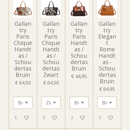
Gallan
Gallan
Gallan
Gallan
try
try
try
try
Paris
Paris
Paris
Elegan
Chique
Chique
Handt
t
Handt
Handt
as /
Rome
as /
as /
Schou
Handt
Schou
Schou
dertas
as -
dertas
dertas
Bruin
Schou
Bruin
Zwart
dertas
€ 44,95
Bruin
€ 64,50
€ 64,50
€ 64,95
In winkelwagen
In winkelwagen
In winkelwagen
In winkelwag