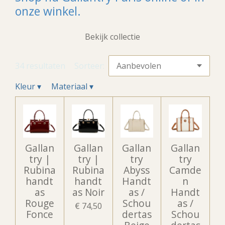
onze winkel.
Bekijk collectie
34 resultaten
Sorteer:
Kleur
▾
Materiaal
▾
Gallan
Gallan
Gallan
Gallan
try |
try |
try
try
Rubina
Rubina
Abyss
Camde
handt
handt
Handt
n
as
as Noir
as /
Handt
Rouge
Schou
as /
€ 74,50
Fonce
dertas
Schou