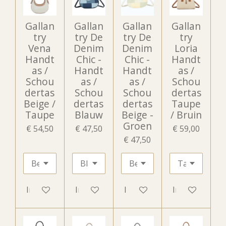
Gallan
Gallan
Gallan
Gallan
try
try De
try De
try
Vena
Denim
Denim
Loria
Handt
Chic -
Chic -
Handt
as /
Handt
Handt
as /
Schou
as /
as /
Schou
dertas
Schou
Schou
dertas
Beige /
dertas
dertas
Taupe
Taupe
Blauw
Beige -
/ Bruin
Groen
€ 54,50
€ 47,50
€ 59,00
€ 47,50
In winkelwagen
In winkelwagen
In winkelwagen
In winkelwag