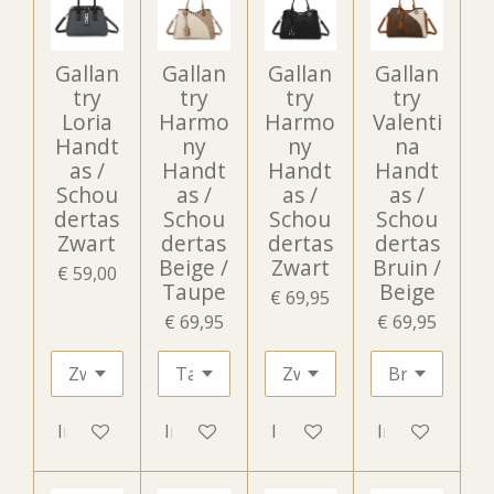
Gallan
Gallan
Gallan
Gallan
try
try
try
try
Loria
Harmo
Harmo
Valenti
Handt
ny
ny
na
as /
Handt
Handt
Handt
Schou
as /
as /
as /
dertas
Schou
Schou
Schou
Zwart
dertas
dertas
dertas
Beige /
Zwart
Bruin /
€ 59,00
Taupe
Beige
€ 69,95
€ 69,95
€ 69,95
In winkelwagen
In winkelwagen
In winkelwagen
In winkelwag