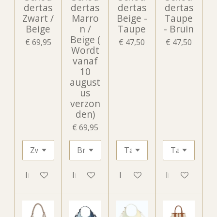
dertas
dertas
dertas
dertas
Zwart /
Marro
Beige -
Taupe
Beige
n /
Taupe
- Bruin
Beige (
€ 69,95
€ 47,50
€ 47,50
Wordt
vanaf
10
august
us
verzon
den)
€ 69,95
In winkelwagen
In winkelwagen
In winkelwagen
In winkelwag