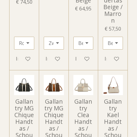
Beige
dertas
€ 74,50
Beige /
€ 64,95
Marro
n
€ 57,50
In winkelwagen
In winkelwagen
In winkelwagen
In winkelwag
Gallan
Gallan
Gallan
Gallan
try MG
try MG
try
try
Chique
Chique
Clea
Kael
Handt
Handt
Handt
Handt
as /
as /
as /
as /
Schou
Schou
Schou
Schou