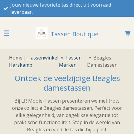
uwe favoriete tas direct uit voorraad
Ga
Voor
r.
direct
naar
de
Tassen Boutique
hoofdinhoud
Home | Tassenwinkel
»
Tassen
»
Beagles
Harskamp
Merken
Damestassen
Ontdek de veelzijdige Beagles
damestassen
Bij LR Mooie-Tassen presenteren we met trots
onze collectie Beagles damestassen. Perfect voor
elke gelegenheid, van dagelijkse elegantie tot
praktische functionaliteit. Stap in de wereld van
Beagles en vind de tas die bij u past.