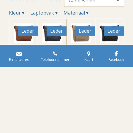
38 resultaten
Sorteer:
Kleur
▾
Laptopvak
▾
Materiaal
▾
Leder
Leder
Leder
Leder
Beagle
Beagle
Beagle
Beagle
s
s
s
s
E-mailadres
Telefoonnummer
Kaart
Facebook
Benido
Benido
Benido
Benido
rm
rm
rm
rm
Leren
Schou
Leren
Leren
Schou
dertas
Schou
Schou
dertas
Donke
dertas
dertas
Cogna
rblauw
Taupe
Zwart
c
€ 59,95
€ 59,95
€ 59,95
€ 59,95