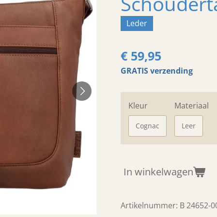
Schoudert
Leder
€ 59,95
GRATIS verzending
Kleur
Materiaal
Cognac
Leer
In winkelwagen
Artikelnummer:
B 24652-0