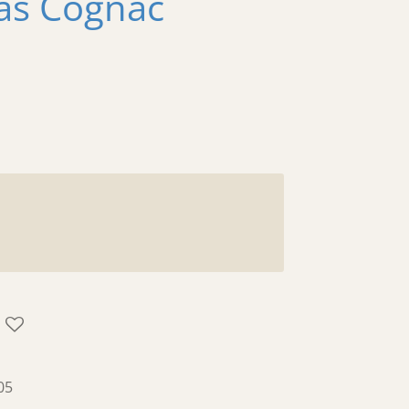
as Cognac
05