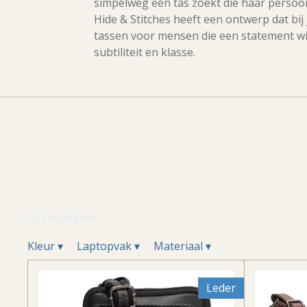
simpelweg een tas zoekt die haar persoon
Hide & Stitches heeft een ontwerp dat bij 
tassen voor mensen die een statement w
subtiliteit en klasse.
53 resultaten
Kleur
▾
Laptopvak
▾
Materiaal
▾
Leder