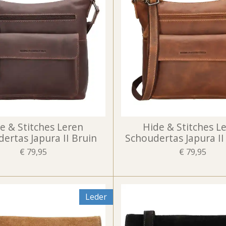
e & Stitches Leren
Hide & Stitches L
ertas Japura II Bruin
Schoudertas Japura I
€ 79,95
€ 79,95
Leder