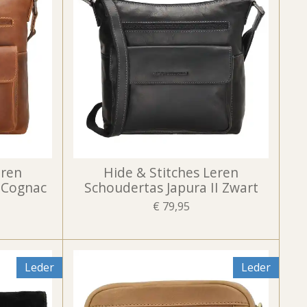
eren
Hide & Stitches Leren
I Cognac
Schoudertas Japura II Zwart
€ 79,95
Leder
Leder