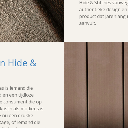
Hide & Stitches vanweg
authentieke design en
product dat jarenlang 
aanvult.
en Hide &
as is iemand die
 en een tijdloze
ste consument die op
ktisch als modieus is,
e nu een drukke
tage, of iemand die