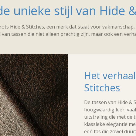
e unieke stijl van Hide &
ots Hide & Stitches, een merk dat staat voor vakmanschap, 
 van tassen die niet alleen prachtig zijn, maar ook een verha
Het verhaal
Stitches
De tassen van Hide & S
hoogwaardig leer, vaak
uitstraling die met de
klassieke elegantie me
een tas die zowel duurz