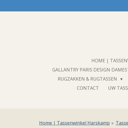
Ga
direct
naar
de
hoofdinhoud
HOME | TASSE
GALLANTRY PARIS DESIGN DAME
RUGZAKKEN & RUGTASSEN
CONTACT
UW TASS
Home | Tassenwinkel Harskamp
»
Tass