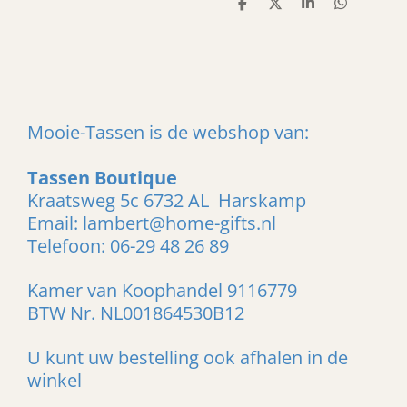
D
D
S
D
e
e
h
e
l
e
a
l
e
l
r
e
n
e
n
Mooie-Tassen is de webshop van:
Tassen Boutique
Kraatsweg 5c 6732 AL Harskamp
Email: lambert@home-gifts.nl
Telefoon: 06-29 48 26 89
Kamer van Koophandel 9116779
BTW Nr. NL001864530B12
U kunt uw bestelling ook afhalen in de
winkel