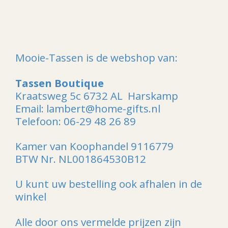
l
e
a
l
e
l
r
e
n
e
n
Mooie-Tassen is de webshop van:
Tassen Boutique
Kraatsweg 5c 6732 AL Harskamp
Email: lambert@home-gifts.nl
Telefoon: 06-29 48 26 89
Kamer van Koophandel 9116779
BTW Nr. NL001864530B12
U kunt uw bestelling ook afhalen in de
winkel
Alle door ons vermelde prijzen zijn