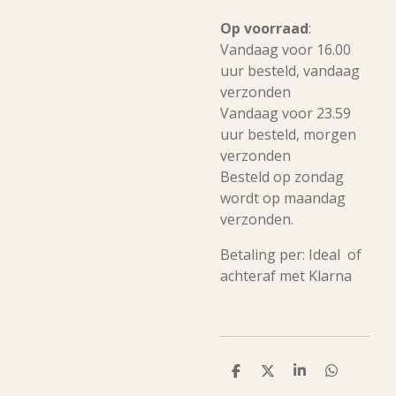
Op voorraad
:
Vandaag voor 16.00
uur besteld, vandaag
verzonden
Vandaag voor 23.59
uur besteld, morgen
verzonden
Besteld op zondag
wordt op maandag
verzonden.
Betaling per: Ideal of
achteraf met Klarna
D
D
S
D
e
e
h
e