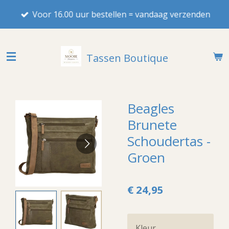
Ga
Voor 16.00 uur bestellen = vandaag verzenden
direct
naar
de
Tassen Boutique
hoofdinhoud
Beagles
Brunete
Schoudertas -
Groen
€ 24,95
Kleur