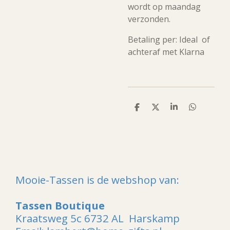
wordt op maandag
verzonden.
Betaling per: Ideal of
achteraf met Klarna
D
D
S
D
e
e
h
e
l
e
a
l
e
l
r
e
n
e
n
Mooie-Tassen is de webshop van:
Tassen Boutique
Kraatsweg 5c 6732 AL Harskamp