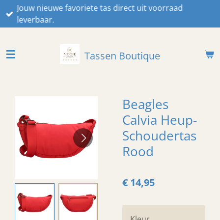
Jouw nieuwe favoriete tas direct uit voorraad
Ga
leverbaar.
direct
naar
de
Tassen Boutique
hoofdinhoud
Beagles
Calvia Heup-
Schoudertas
Rood
€ 14,95
Kleur