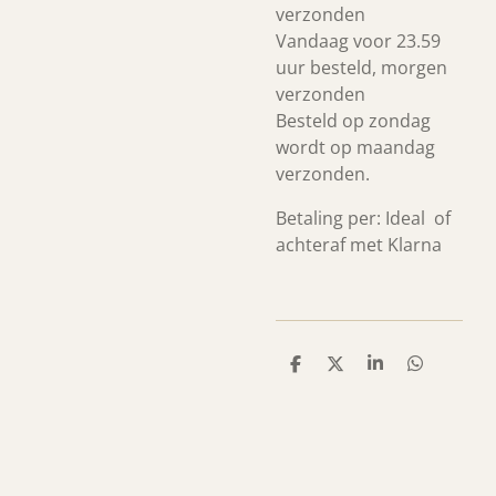
verzonden
Vandaag voor 23.59
uur besteld, morgen
verzonden
Besteld op zondag
wordt op maandag
verzonden.
Betaling per: Ideal of
achteraf met Klarna
D
D
S
D
e
e
h
e
l
e
a
l
e
l
r
e
n
e
n