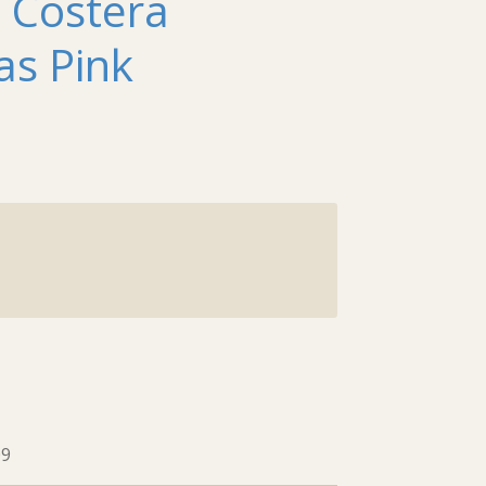
 Costera
as Pink
09