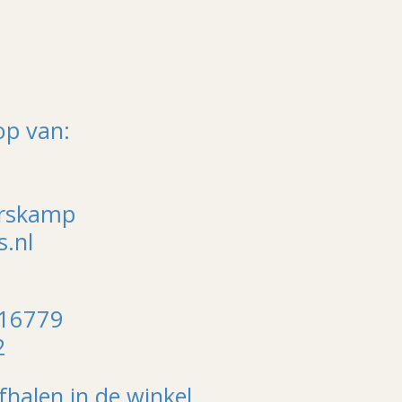
e
l
r
n
e
op van:
arskamp
.nl
116779
2
fhalen in de winkel