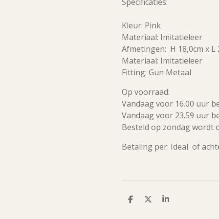
Specificaties:
Kleur: Pink
Materiaal: Imitatieleer
Afmetingen: H 18,0cm x L 
Materiaal: Imitatieleer
Fitting: Gun Metaal
Op voorraad:
Vandaag voor 16.00 uur b
Vandaag voor 23.59 uur b
Besteld op zondag wordt 
Betaling per: Ideal of ach
D
D
S
e
e
h
l
e
a