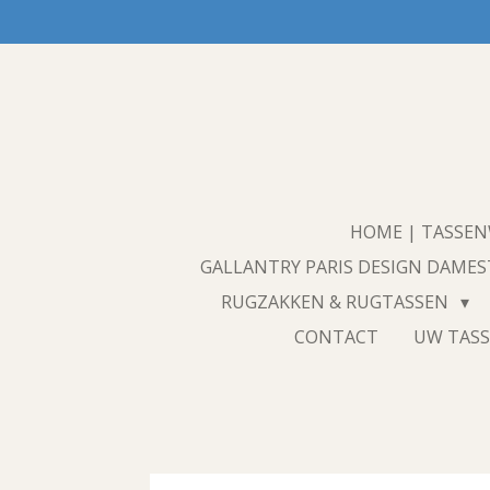
Ga
direct
naar
de
hoofdinhoud
HOME | TASSE
GALLANTRY PARIS DESIGN DAME
RUGZAKKEN & RUGTASSEN
CONTACT
UW TASS