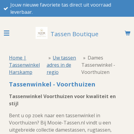
Jouw nieuwe favoriete tas direct uit voorraad
Ga
leverbaar.
direct
naar
de
Tassen Boutique
hoofdinhoud
Home |
»
Uw tassen
»
Dames
Tassenwinkel
adres in de
Tassenwinkel -
Harskamp
regio
Voorthuizen
Tassenwinkel - Voorthuizen
Tassenwinkel Voorthuizen voor kwaliteit en
stijl
Bent u op zoek naar een tassenwinkel in
Voorthuizen? Bij Mooie-Tassen.nl vindt u een
uitgebreide collectie damestassen, rugtassen,