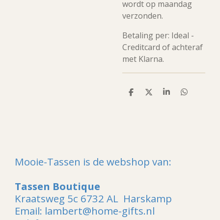
wordt op maandag
verzonden.
Betaling per: Ideal -
Creditcard of achteraf
met Klarna.
D
D
S
D
e
e
h
e
l
e
a
l
e
l
r
e
n
e
n
Mooie-Tassen is de webshop van:
Tassen Boutique
Kraatsweg 5c 6732 AL Harskamp
Email: lambert@home-gifts.nl