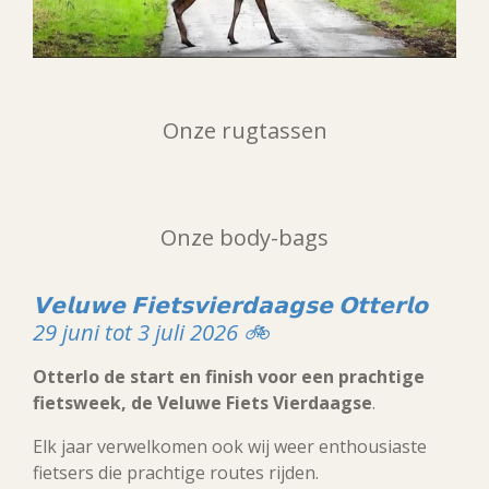
Onze rugtassen
Onze body-bags
𝗩𝗲𝗹𝘂𝘄𝗲 𝗙𝗶𝗲𝘁𝘀𝘃𝗶𝗲𝗿𝗱𝗮𝗮𝗴𝘀𝗲 𝗢𝘁𝘁𝗲𝗿𝗹𝗼
29 juni tot 3 juli 2026 🚲
Otterlo de start en finish voor een prachtige
fietsweek, de Veluwe Fiets Vierdaagse
.
Elk jaar verwelkomen ook wij weer enthousiaste
fietsers die prachtige routes rijden.