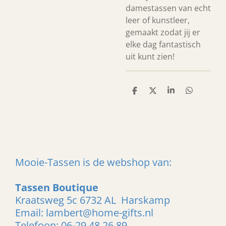
damestassen van echt
leer of kunstleer,
gemaakt zodat jij er
elke dag fantastisch
uit kunt zien!
D
D
S
D
e
e
h
e
l
e
a
l
e
l
r
e
n
e
n
Mooie-Tassen is de webshop van:
Tassen Boutique
Kraatsweg 5c 6732 AL Harskamp
Email: lambert@home-gifts.nl
Telefoon: 06-29 48 26 89