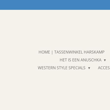
Ga
direct
naar
de
hoofdinhoud
HOME | TASSENWINKEL HARSKAMP
HET IS EEN ANUSCHKA
WESTERN STYLE SPECIALS
ACCES