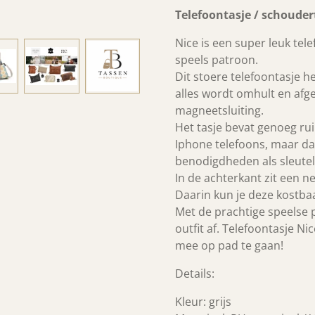
Telefoontasje / schoudert
Nice is een super leuk te
speels patroon.
Dit stoere telefoontasje h
alles wordt omhult en afg
magneetsluiting.
Het tasje bevat genoeg ru
Iphone telefoons, maar da
benodigdheden als sleutel,
In de achterkant zit een net
Daarin kun je deze kostba
Met de prachtige speelse p
outfit af. Telefoontasje N
mee op pad te gaan!
Details
:
Kleur: grijs