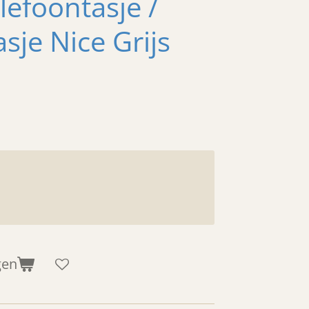
lefoontasje /
sje Nice Grijs
gen