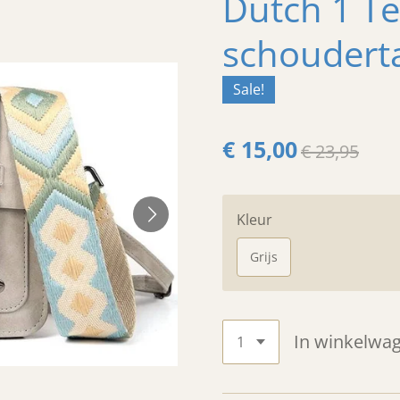
Dutch 1 Te
schouderta
Sale!
€ 15,00
€ 23,95
Kleur
Grijs
In winkelwa