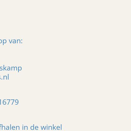
e
l
r
n
e
op van:
arskamp
.nl
16779
fhalen in de winkel