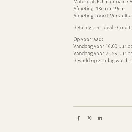
Materiaal: PU materiaal / 
Afmeting: 13cm x 19cm
Afmeting koord: Verstelba
Betaling per: Ideal - Credi
Op voorraad:
Vandaag voor 16.00 uur b
Vandaag voor 23.59 uur b
Besteld op zondag wordt
D
D
S
e
e
h
l
e
a