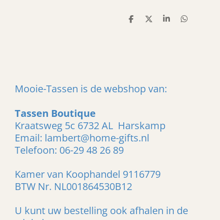
D
D
S
D
e
e
h
e
l
e
a
l
e
l
r
e
n
e
n
Mooie-Tassen is de webshop van:
Tassen Boutique
Kraatsweg 5c 6732 AL Harskamp
Email: lambert@home-gifts.nl
Telefoon: 06-29 48 26 89
Kamer van Koophandel 9116779
BTW Nr. NL001864530B12
U kunt uw bestelling ook afhalen in de