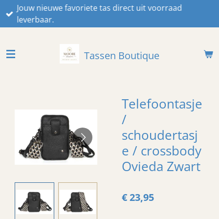
Jouw nieuwe favoriete tas direct uit voorraad
Ga
leverbaar.
direct
naar
de
Tassen Boutique
hoofdinhoud
Telefoontasje
/
schoudertasj
e / crossbody
Ovieda Zwart
€ 23,95