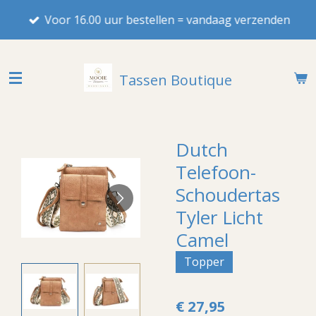
Ga
Voor 16.00 uur bestellen = vandaag verzenden
direct
naar
de
Tassen Boutique
hoofdinhoud
Dutch
Telefoon-
Schoudertas
Tyler Licht
Camel
Topper
€ 27,95