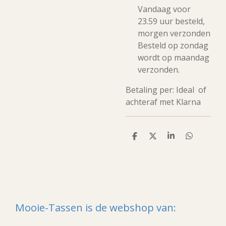
Vandaag voor
23.59 uur besteld,
morgen verzonden
Besteld op zondag
wordt op maandag
verzonden.
Betaling per: Ideal of
achteraf met Klarna
D
D
S
D
e
e
h
e
l
e
a
l
e
l
r
e
n
e
n
Mooie-Tassen is de webshop van: