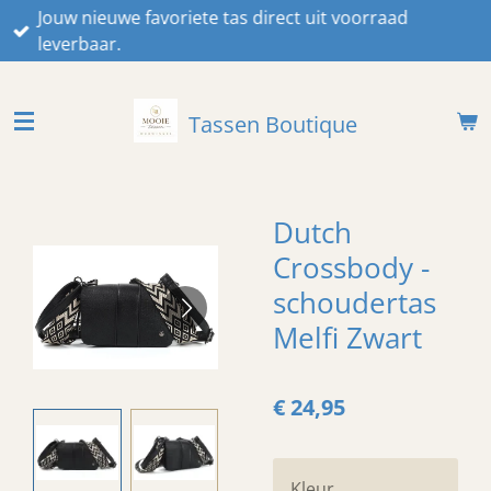
Jouw nieuwe favoriete tas direct uit voorraad
Ga
leverbaar.
direct
naar
de
Tassen Boutique
hoofdinhoud
Dutch
Crossbody -
schoudertas
Melfi Zwart
€ 24,95
Kleur