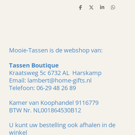
D
D
S
D
e
e
h
e
l
e
a
l
e
l
r
e
n
e
n
Mooie-Tassen is de webshop van:
Tassen Boutique
Kraatsweg 5c 6732 AL Harskamp
Email: lambert@home-gifts.nl
Telefoon: 06-29 48 26 89
Kamer van Koophandel 9116779
BTW Nr. NL001864530B12
U kunt uw bestelling ook afhalen in de
winkel