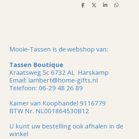
D
D
S
D
e
e
h
e
l
e
a
l
e
l
r
e
n
e
n
Mooie-Tassen is de webshop van:
Tassen Boutique
Kraatsweg 5c 6732 AL Harskamp
Email: lambert@home-gifts.nl
Telefoon: 06-29 48 26 89
Kamer van Koophandel 9116779
BTW Nr. NL001864530B12
U kunt uw bestelling ook afhalen in de
winkel