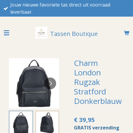
Jouw nieuwe favoriete tas direct uit voorraad
Ga
leverbaar.
direct
naar
de
Tassen Boutique
hoofdinhoud
Charm
London
Rugzak
Stratford
Donkerblauw
€ 39,95
GRATIS verzending