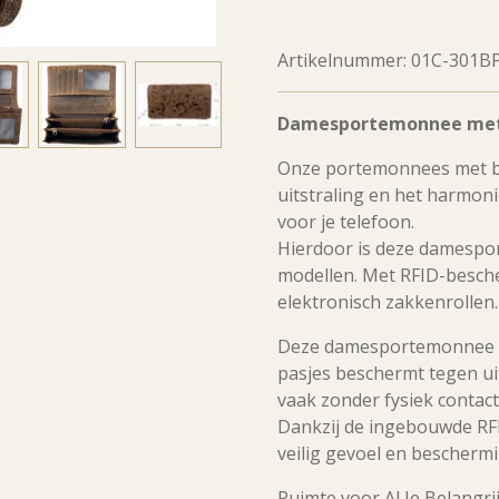
Artikelnummer:
01C-301B
Damesportemonnee met 
Onze portemonnees met b
uitstraling en het harmoni
voor je telefoon.
Hierdoor is deze damespo
modellen. Met RFID-bescherm
elektronisch zakkenrollen.
Deze damesportemonnee is 
pasjes beschermt tegen u
vaak zonder fysiek contac
Dankzij de ingebouwde RF
veilig gevoel en beschermi
Ruimte voor Al Je Belangr