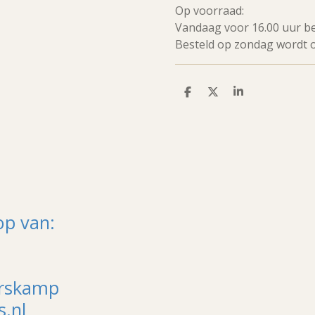
Op voorraad:
Vandaag voor 16.00 uur b
Besteld op zondag wordt 
D
D
S
e
e
h
l
e
a
e
l
r
n
e
op van:
arskamp
.nl