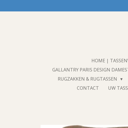
Ga
direct
naar
de
hoofdinhoud
HOME | TASSE
GALLANTRY PARIS DESIGN DAME
RUGZAKKEN & RUGTASSEN
CONTACT
UW TASS