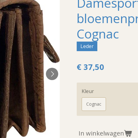
Damespor
bloemenpr
Cognac
Leder
€ 37,50
Kleur
Cognac
In winkelwagen