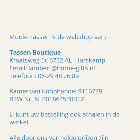
l
e
a
l
e
l
r
e
n
e
n
Mooie-Tassen is de webshop van:
Tassen Boutique
Kraatsweg 5c 6732 AL Harskamp
Email: lambert@home-gifts.nl
Telefoon: 06-29 48 26 89
Kamer van Koophandel 9116779
BTW Nr. NL001864530B12
U kunt uw bestelling ook afhalen in de
winkel
Alle door ons vermelde prijzen zijn