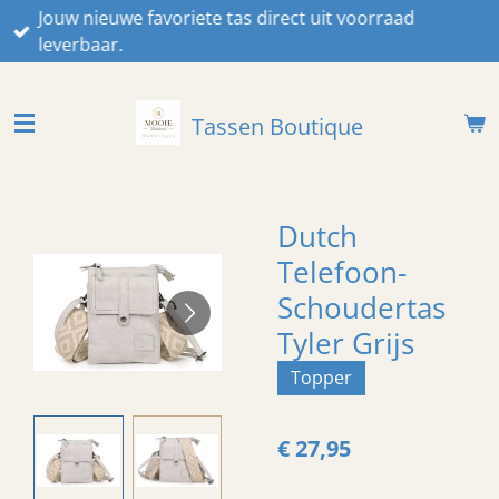
Jouw nieuwe favoriete tas direct uit voorraad
Ga
leverbaar.
direct
naar
de
Tassen Boutique
hoofdinhoud
Dutch
Telefoon-
Schoudertas
Tyler Grijs
Topper
€ 27,95