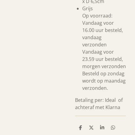
x D 6,5cm
Grijs
Op voorraad:
Vandaag voor
16.00 uur besteld,
vandaag
verzonden
Vandaag voor
23.59 uur besteld,
morgen verzonden
Besteld op zondag
wordt op maandag
verzonden.
Betaling per: Ideal of
achteraf met Klarna
D
D
S
D
e
e
h
e