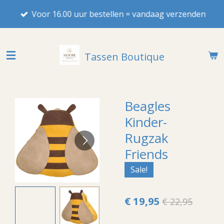
Ga
Voor 16.00 uur bestellen = vandaag verzenden
direct
naar
de
Tassen Boutique
hoofdinhoud
Beagles
Kinder-
Rugzak
Friends
Sale!
€ 19,95
€ 22,95