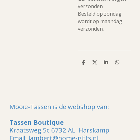
verzonden
Besteld op zondag
wordt op maandag
verzonden.
D
D
S
D
e
e
h
e
l
e
a
l
e
l
r
e
n
e
n
Mooie-Tassen is de webshop van:
Tassen Boutique
Kraatsweg 5c 6732 AL Harskamp
Email: lambert@home-gifts.nl