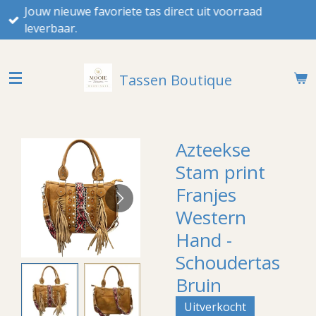
Jouw nieuwe favoriete tas direct uit voorraad
Ga
leverbaar.
direct
naar
de
Tassen Boutique
hoofdinhoud
Azteekse
Stam print
Franjes
Western
Hand -
Schoudertas
Bruin
Uitverkocht