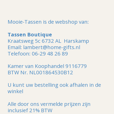
n
e
n
Mooie-Tassen is de webshop van:
Tassen Boutique
Kraatsweg 5c 6732 AL Harskamp
Email: lambert@home-gifts.nl
Telefoon: 06-29 48 26 89
Kamer van Koophandel 9116779
BTW Nr. NL001864530B12
U kunt uw bestelling ook afhalen in de
winkel
Alle door ons vermelde prijzen zijn
inclusief 21% BTW