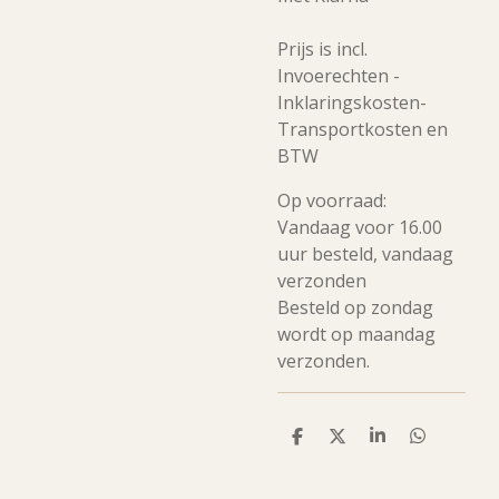
Prijs is incl.
Invoerechten -
Inklaringskosten-
Transportkosten en
BTW
Op voorraad:
Vandaag voor 16.00
uur besteld, vandaag
verzonden
Besteld op zondag
wordt op maandag
verzonden.
D
D
S
D
e
e
h
e
l
e
a
l
e
l
r
e