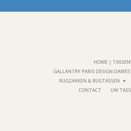
Ga
direct
naar
de
hoofdinhoud
HOME | TASSE
GALLANTRY PARIS DESIGN DAME
RUGZAKKEN & RUGTASSEN
CONTACT
UW TASS