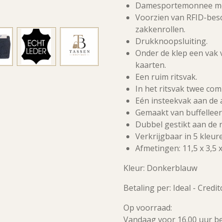
Damesportemonnee met 
Voorzien van RFID-bes
zakkenrollen.
Drukknoopsluiting.
Onder de klep een vak 
kaarten.
Een ruim ritsvak.
In het ritsvak twee com
Eén insteekvak aan de 
Gemaakt van buffelleer
Dubbel gestikt aan de 
Verkrijgbaar in 5 kleur
Afmetingen: 11,5 x 3,5 x
Kleur: Donkerblauw
Betaling per: Ideal - Credi
Op voorraad:
Vandaag voor 16.00 uur b