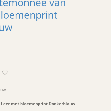
temonnee van
bloemenprint
auw
auw
Leer met bloemenprint Donkerblauw