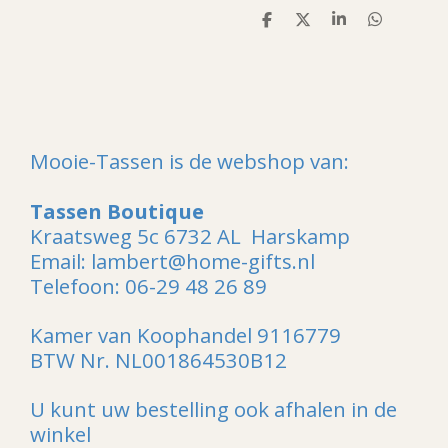
D
D
S
D
e
e
h
e
l
e
a
l
e
l
r
e
n
e
n
Mooie-Tassen is de webshop van:
Tassen Boutique
Kraatsweg 5c 6732 AL Harskamp
Email: lambert@home-gifts.nl
Telefoon: 06-29 48 26 89
Kamer van Koophandel 9116779
BTW Nr. NL001864530B12
U kunt uw bestelling ook afhalen in de
winkel