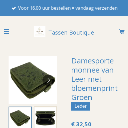
Ga
Voor 16.00 uur bestellen = vandaag verzenden
direct
naar
de
Tassen Boutique
hoofdinhoud
Damesporte
monnee van
Leer met
bloemenprint
Groen
Leder
€ 32,50