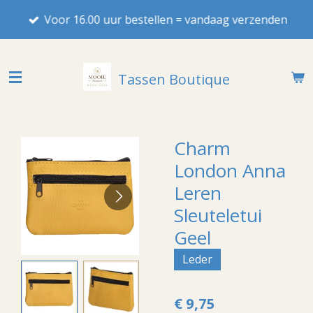
Ga
Voor 16.00 uur bestellen = vandaag verzenden
direct
naar
de
Tassen Boutique
hoofdinhoud
Charm
London Anna
Leren
Sleuteletui
Geel
Leder
€ 9,75