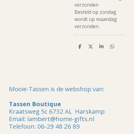
verzonden
Besteld op zondag
wordt op maandag
verzonden.
D
D
S
D
e
e
h
e
l
e
a
l
e
l
r
e
n
e
n
Mooie-Tassen is de webshop van:
Tassen Boutique
Kraatsweg 5c 6732 AL Harskamp
Email: lambert@home-gifts.nl
Telefoon: 06-29 48 26 89