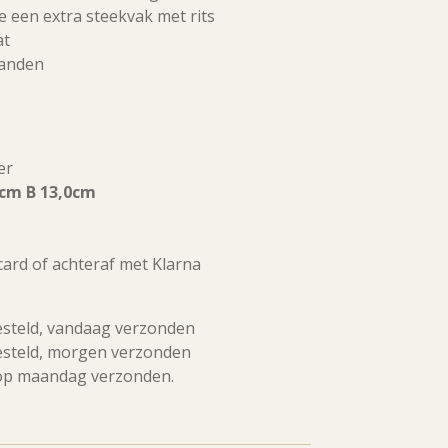
e een extra steekvak met rits
at
banden
er
0cm B 13,0cm
tcard of achteraf met Klarna
esteld, vandaag verzonden
esteld, morgen verzonden
op maandag verzonden.