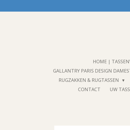
Ga
direct
naar
de
hoofdinhoud
HOME | TASSE
GALLANTRY PARIS DESIGN DAME
RUGZAKKEN & RUGTASSEN
CONTACT
UW TASS