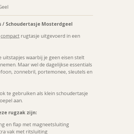
Geel
s / Schoudertasje Mosterdgeel
t
compact
rugtasje uitgevoerd in een
 uitstapjes waarbij je geen eisen stelt
 nemen. Maar wel de dagelijkse essentials
efoon, zonnebril, portemonee, sleutels en
ok te gebruiken als klein schoudertasje
soepel aan.
ze rugzak zijn:
ing en flap met magneetsluiting
ra vak met ritsluiting