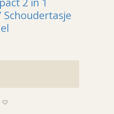
act 2 in 1
/ Schoudertasje
el