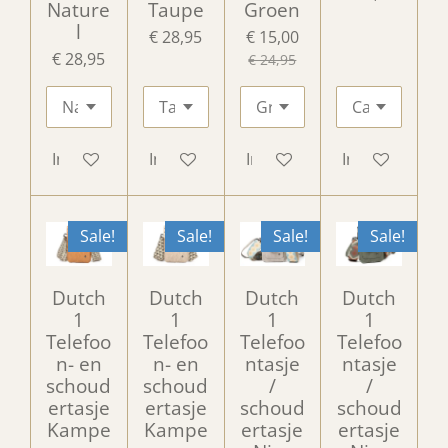
Nature
Taupe
Groen
l
€ 28,95
€ 15,00
€ 28,95
€ 24,95
In winkelwagen
In winkelwagen
In winkelwagen
In winkelwag
Sale!
Sale!
Sale!
Sale!
Dutch
Dutch
Dutch
Dutch
1
1
1
1
Telefoo
Telefoo
Telefoo
Telefoo
n- en
n- en
ntasje
ntasje
schoud
schoud
/
/
ertasje
ertasje
schoud
schoud
Kampe
Kampe
ertasje
ertasje