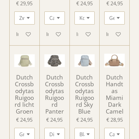
€ 29,95
€ 24,95
€ 24,95
In winkelwagen
In winkelwagen
In winkelwagen
In winkelwag
Dutch
Dutch
Dutch
Dutch
Crossb
Crossb
Crossb
Handt
odytas
odytas
odytas
as
Ruigoo
Ruigoo
Ruigoo
Miami
rd licht
rd
rd Sky
Dark
Groen
Panter
Blue
Camel
€ 24,95
€ 24,95
€ 24,95
€ 28,95