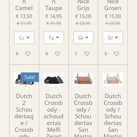
n
n
Nice
Nice
Camel
Taupe
Grijs
Groen
€ 13,50
€ 14,95
€ 15,00
€ 15,00
€ 21,95
€ 21,95
€ 23,95
€ 23,95
In winkelwagen
In winkelwagen
In winkelwagen
In winkelwag
Sale!
Dutch
Dutch
Dutch
Dutch
2
Crossb
Crossb
Crossb
Schou
ody -
ody /
ody /
dertasj
schoud
Schou
Schou
e /
ertas
dertas
dertas
Crossb
Melfi
San
San
ody
Zwart
Martin
Martin