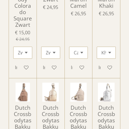
Colora
Camel
Khaki
€ 24,95
do
€ 26,95
€ 26,95
Square
Zwart
€ 15,00
€ 24,95
In winkelwagen
In winkelwagen
In winkelwagen
In winkelwag
Dutch
Dutch
Dutch
Dutch
Crossb
Crossb
Crossb
Crossb
odytas
odytas
odytas
odytas
Bakku
Bakku
Bakku
Bakku