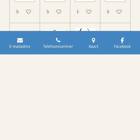
In winkelwagen
In winkelwagen
In winkelwagen
In winkelwag
Sale!
E-mailadres
Telefoonnummer
Kaart
Facebook
Dutch
Dutch
Dutch
Dutch
Handt
Rugzak
Schou
Crossb
as
Brugge
dertas
ody /
Miami
Zwart
Palma
Schou
Taupe
Teddy
Zwart
dertas
met
Dames
€ 28,95
€ 29,95
lang
tas
€ 34,95
gewev
Austin
en
Zwart
band
€ 28,95
€ 34,95