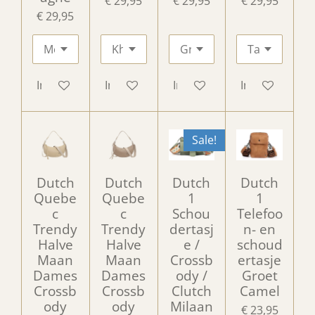
€ 29,95
€ 29,95
€ 29,95
€ 29,95
In winkelwagen
In winkelwagen
In winkelwagen
In winkelwag
Sale!
Dutch
Dutch
Dutch
Dutch
Quebe
Quebe
1
1
c
c
Schou
Telefoo
Trendy
Trendy
dertasj
n- en
Halve
Halve
e /
schoud
Maan
Maan
Crossb
ertasje
Dames
Dames
ody /
Groet
Crossb
Crossb
Clutch
Camel
ody
ody
Milaan
€ 23,95