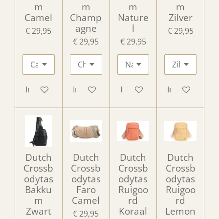
m
m
m
m
Camel
Champ
Nature
Zilver
agne
l
€ 29,95
€ 29,95
€ 29,95
€ 29,95
In winkelwagen
In winkelwagen
In winkelwagen
In winkelwag
Dutch
Dutch
Dutch
Dutch
Crossb
Crossb
Crossb
Crossb
odytas
odytas
odytas
odytas
Bakku
Faro
Ruigoo
Ruigoo
m
Camel
rd
rd
Zwart
Koraal
Lemon
€ 29,95