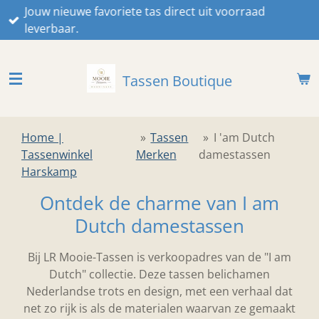
Jouw nieuwe favoriete tas direct uit voorraad
Ga
leverbaar.
direct
naar
de
Tassen Boutique
hoofdinhoud
Home |
»
Tassen
»
I 'am Dutch
Tassenwinkel
Merken
damestassen
Harskamp
Ontdek de charme van I am
Dutch damestassen
Bij LR Mooie-Tassen is verkoopadres van de "I am
Dutch" collectie. Deze tassen belichamen
Nederlandse trots en design, met een verhaal dat
net zo rijk is als de materialen waarvan ze gemaakt