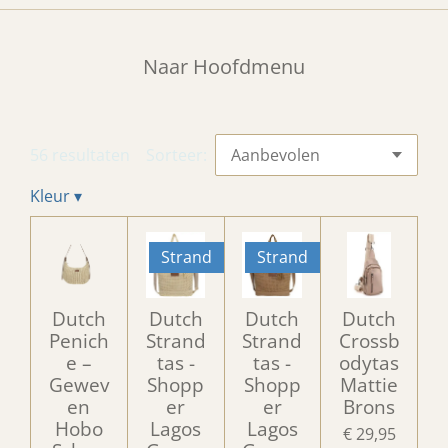
Naar Hoofdmenu
56 resultaten
Sorteer:
Kleur
▾
Strand
Strand
Dutch
Dutch
Dutch
Dutch
Penich
Strand
Strand
Crossb
e –
tas -
tas -
odytas
Gewev
Shopp
Shopp
Mattie
en
er
er
Brons
Hobo
Lagos
Lagos
€ 29,95