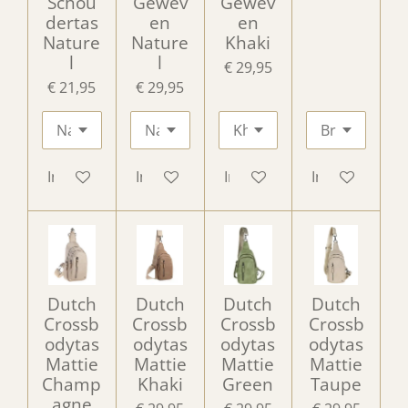
Schou
Gewev
Gewev
dertas
en
en
Nature
Nature
Khaki
l
l
€ 29,95
€ 21,95
€ 29,95
In winkelwagen
In winkelwagen
In winkelwagen
In winkelwag
Dutch
Dutch
Dutch
Dutch
Crossb
Crossb
Crossb
Crossb
odytas
odytas
odytas
odytas
Mattie
Mattie
Mattie
Mattie
Champ
Khaki
Green
Taupe
agne