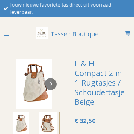
Jouw nieuwe favoriete tas direct uit voorraad
Ga
leverbaar.
direct
naar
de
Tassen Boutique
hoofdinhoud
L & H
Compact 2 in
1 Rugtasjes /
Schoudertasje
Beige
€ 32,50