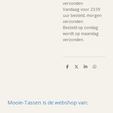
verzonden
Vandaag voor 23.59
uur besteld, morgen
verzonden
Besteld op zondag
wordt op maandag
verzonden.
D
D
S
D
e
e
h
e
l
e
a
l
e
l
r
e
n
e
n
Mooie-Tassen is de webshop van: