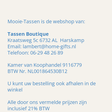
n
e
n
Mooie-Tassen is de webshop van:
Tassen Boutique
Kraatsweg 5c 6732 AL Harskamp
Email: lambert@home-gifts.nl
Telefoon: 06-29 48 26 89
Kamer van Koophandel 9116779
BTW Nr. NL001864530B12
U kunt uw bestelling ook afhalen in de
winkel
Alle door ons vermelde prijzen zijn
inclusief 21% BTW