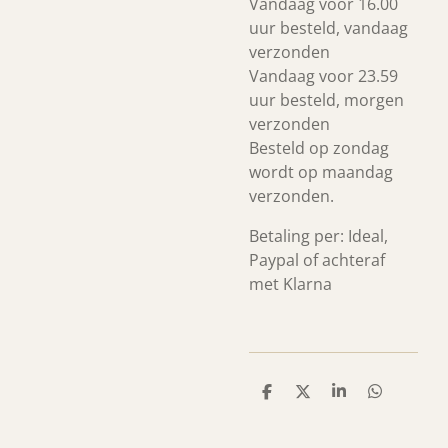
Vandaag voor 16.00
uur besteld, vandaag
verzonden
Vandaag voor 23.59
uur besteld, morgen
verzonden
Besteld op zondag
wordt op maandag
verzonden.
Betaling per: Ideal,
Paypal of achteraf
met Klarna
D
D
S
D
e
e
h
e
l
e
a
l
e
l
r
e