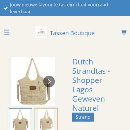
Jouw nieuwe favoriete tas direct uit voorraad
Ga
leverbaar.
direct
naar
de
Tassen Boutique
hoofdinhoud
Dutch
Strandtas -
Shopper
Lagos
Geweven
Naturel
Strand