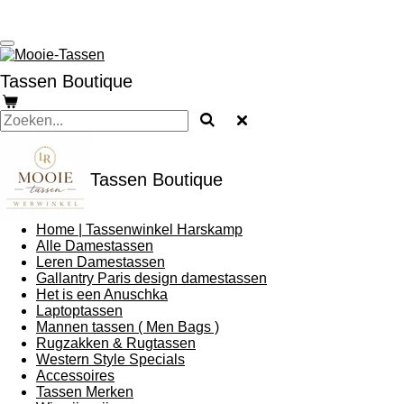
Ga
direct
naar
de
Tassen Boutique
hoofdinhoud
Tassen Boutique
Home | Tassenwinkel Harskamp
Alle Damestassen
Leren Damestassen
Gallantry Paris design damestassen
Het is een Anuschka
Laptoptassen
Mannen tassen ( Men Bags )
Rugzakken & Rugtassen
Western Style Specials
Accessoires
Tassen Merken