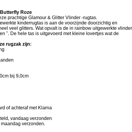
Butterfly Roze
eze prachtige Glamour & Glitter Vlinder -rugtas.
gewerkte kinderrugtas is aan de voorzijnde doorzichtig en
eel veel glitters. Wat opvalt is de in rainbow uitgewerkte vlinder
n ". De hele tas is uitgevoerd met kleine lovertjes wat de
e rugzak zijn:
ing
banden
0cm bij 9,0cm
ard of achteraf met Klarna
steld, vandaag verzonden
p maandag verzonden.