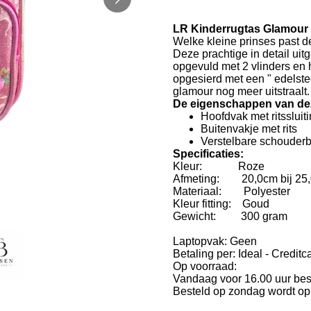
LR Kinderrugtas Glamour 
Welke kleine prinses past d
Deze prachtige in detail uit
opgevuld met 2 vlinders en h
opgesierd met een " edelstee
glamour nog meer uitstraalt.
De eigenschappen van dez
Hoofdvak met ritssluit
Buitenvakje met rits
Verstelbare schouder
Specificaties:
Kleur: Roze
Afmeting: 20,0cm bij 25,
Materiaal: Polyester
Kleur fitting: Goud
Gewicht: 300 gram
Laptopvak: Geen
Betaling per: Ideal - Creditc
Op voorraad:
Vandaag voor 16.00 uur be
Besteld op zondag wordt o