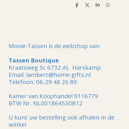
D
D
S
D
e
e
h
e
l
e
a
l
e
l
r
e
n
e
n
Mooie-Tassen is de webshop van:
Tassen Boutique
Kraatsweg 5c 6732 AL Harskamp
Email: lambert@home-gifts.nl
Telefoon: 06-29 48 26 89
Kamer van Koophandel 9116779
BTW Nr. NL001864530B12
U kunt uw bestelling ook afhalen in de
winkel