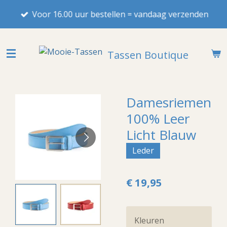
Ga
Voor 16.00 uur bestellen = vandaag verzenden
direct
naar
de
Tassen Boutique
hoofdinhoud
Damesriemen
100% Leer
Licht Blauw
Leder
€ 19,95
Kleuren