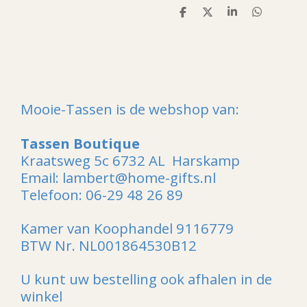
D
D
S
D
e
e
h
e
l
e
a
l
e
l
r
e
n
e
n
Mooie-Tassen is de webshop van:
Tassen Boutique
Kraatsweg 5c 6732 AL Harskamp
Email: lambert@home-gifts.nl
Telefoon: 06-29 48 26 89
Kamer van Koophandel 9116779
BTW Nr. NL001864530B12
U kunt uw bestelling ook afhalen in de
winkel