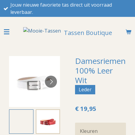
Jouw nieuwe favoriete tas direct uit voorraad
Ga
leverbaar.
direct
naar
de
Tassen Boutique
hoofdinhoud
Damesriemen
100% Leer
Wit
Leder
€ 19,95
Kleuren