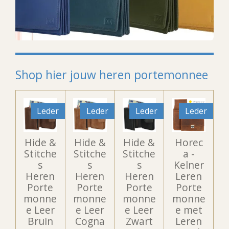
Shop hier jouw heren portemonnee
Leder
Leder
Leder
Leder
Hide &
Hide &
Hide &
Horec
Stitche
Stitche
Stitche
a -
s
s
s
Kelner
Heren
Heren
Heren
Leren
Porte
Porte
Porte
Porte
monne
monne
monne
monne
e Leer
e Leer
e Leer
e met
Bruin
Cogna
Zwart
Leren