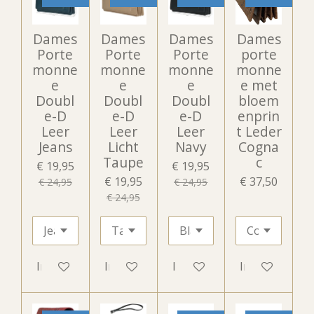
Dames
Dames
Dames
Dames
Porte
Porte
Porte
porte
monne
monne
monne
monne
e
e
e
e met
Doubl
Doubl
Doubl
bloem
e-D
e-D
e-D
enprin
Leer
Leer
Leer
t Leder
Jeans
Licht
Navy
Cogna
Taupe
c
€ 19,95
€ 19,95
€ 19,95
€ 37,50
€ 24,95
€ 24,95
€ 24,95
In winkelwagen
In winkelwagen
In winkelwagen
In winkelwag