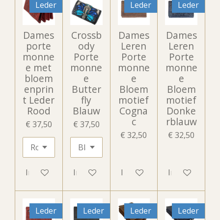
Leder
Leder
Leder
Dames
Crossb
Dames
Dames
porte
ody
Leren
Leren
monne
Porte
Porte
Porte
e met
monne
monne
monne
bloem
e
e
e
enprin
Butter
Bloem
Bloem
t Leder
fly
motief
motief
Rood
Blauw
Cogna
Donke
c
rblauw
€ 37,50
€ 37,50
€ 32,50
€ 32,50
In winkelwagen
In winkelwagen
In winkelwagen
In winkelwag
Leder
Leder
Leder
Leder