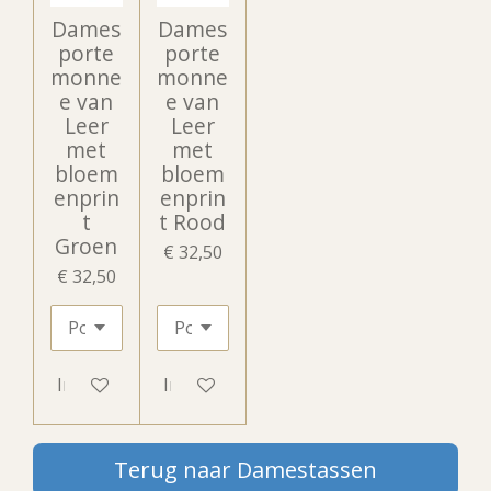
Dames
Dames
porte
porte
monne
monne
e van
e van
Leer
Leer
met
met
bloem
bloem
enprin
enprin
t
t Rood
Groen
€ 32,50
€ 32,50
In winkelwagen
In winkelwagen
Terug naar Damestassen