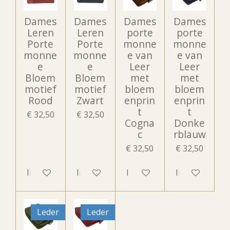
Dames
Dames
Dames
Dames
Leren
Leren
porte
porte
Porte
Porte
monne
monne
monne
monne
e van
e van
e
e
Leer
Leer
Bloem
Bloem
met
met
motief
motief
bloem
bloem
Rood
Zwart
enprin
enprin
t
t
€ 32,50
€ 32,50
Cogna
Donke
c
rblauw
€ 32,50
€ 32,50
In winkelwagen
In winkelwagen
In winkelwagen
In winkelwag
Leder
Leder