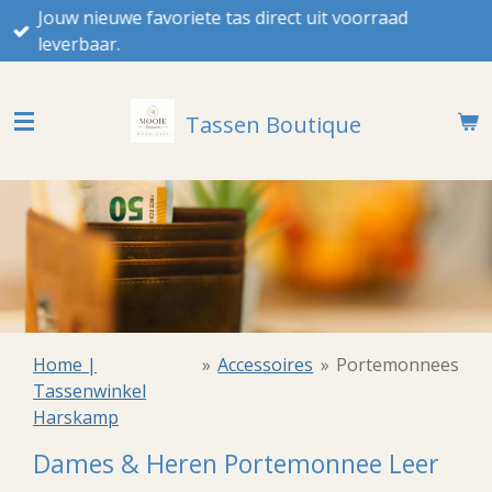
Jouw nieuwe favoriete tas direct uit voorraad
Ga
leverbaar.
direct
naar
de
Tassen Boutique
hoofdinhoud
Home |
»
Accessoires
»
Portemonnees
Tassenwinkel
Harskamp
Dames & Heren Portemonnee Leer