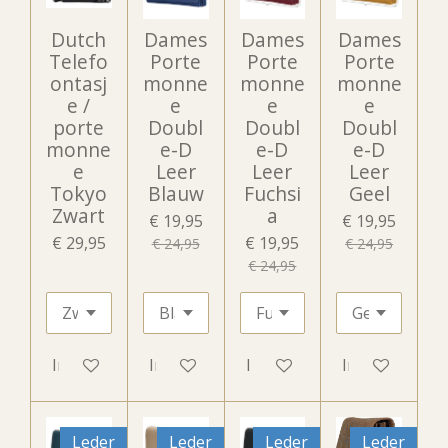
Dutch
Dames
Dames
Dames
Telefo
Porte
Porte
Porte
ontasj
monne
monne
monne
e /
e
e
e
porte
Doubl
Doubl
Doubl
monne
e-D
e-D
e-D
e
Leer
Leer
Leer
Tokyo
Blauw
Fuchsi
Geel
Zwart
a
€ 19,95
€ 19,95
€ 29,95
€ 19,95
€ 24,95
€ 24,95
€ 24,95
In winkelwagen
In winkelwagen
In winkelwagen
In winkelwag
Leder
Leder
Leder
Leder