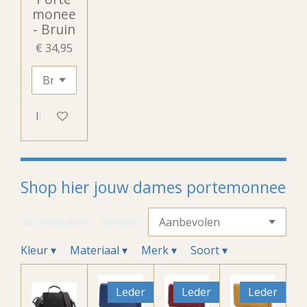
monee
- Bruin
€ 34,95
In winkelwagen
Shop hier jouw dames portemonnee
18 resultaten
Sorteer:
Kleur
▾
Materiaal
▾
Merk
▾
Soort
▾
Leder
Leder
Leder