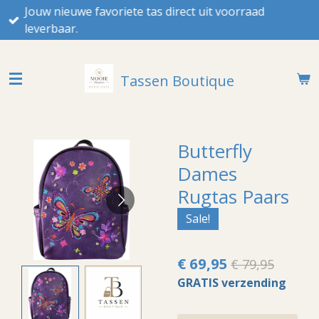
Jouw nieuwe favoriete tas direct uit voorraad
Ga
leverbaar.
direct
naar
de
Tassen Boutique
hoofdinhoud
Butterfly
Dames
Rugtas Paars
Sale!
€ 69,95
€ 79,95
GRATIS verzending