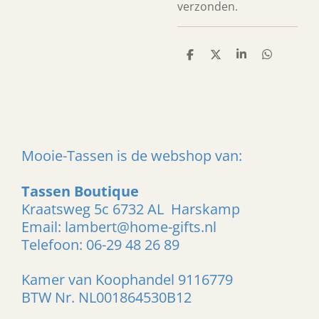
verzonden.
D
D
S
D
e
e
h
e
l
e
a
l
e
l
r
e
n
e
n
Mooie-Tassen is de webshop van:
Tassen Boutique
Kraatsweg 5c 6732 AL Harskamp
Email: lambert@home-gifts.nl
Telefoon: 06-29 48 26 89
Kamer van Koophandel 9116779
BTW Nr. NL001864530B12