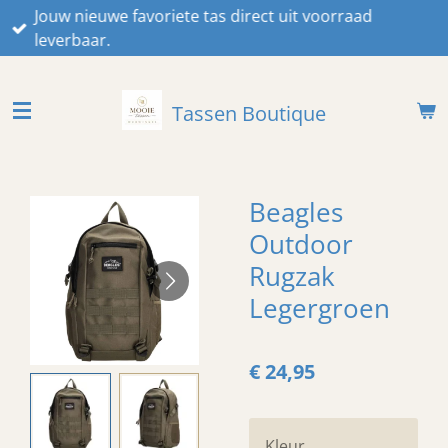
Jouw nieuwe favoriete tas direct uit voorraad
Ga
leverbaar.
direct
naar
de
Tassen Boutique
hoofdinhoud
Beagles
Outdoor
Rugzak
Legergroen
€ 24,95
Kleur