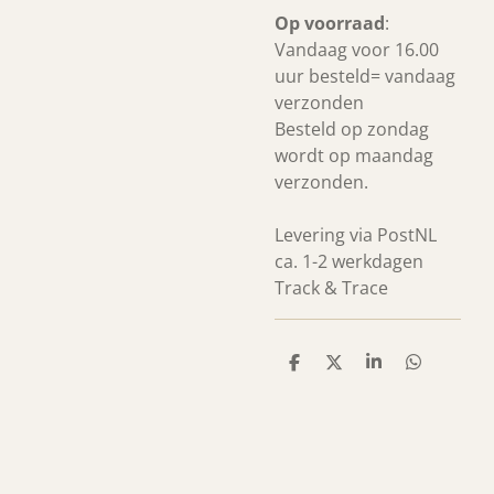
Op voorraad
:
Vandaag voor 16.00
uur besteld= vandaag
verzonden
Besteld op zondag
wordt op maandag
verzonden.
Levering via PostNL
ca. 1-2 werkdagen
Track & Trace
D
D
S
D
e
e
h
e
l
e
a
l
e
l
r
e
n
e
n