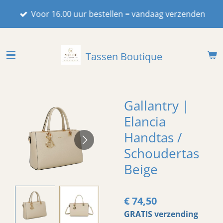
Ga
Voor 16.00 uur bestellen = vandaag verzenden
direct
naar
de
Tassen Boutique
hoofdinhoud
Gallantry |
Elancia
Handtas /
Schoudertas
Beige
€ 74,50
GRATIS verzending