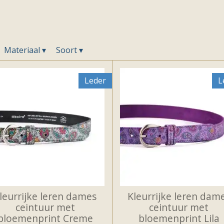
Materiaal
▾
Soort
▾
Leder
L
leurrijke leren dames
Kleurrijke leren dam
ceintuur met
ceintuur met
bloemenprint Creme
bloemenprint Lila