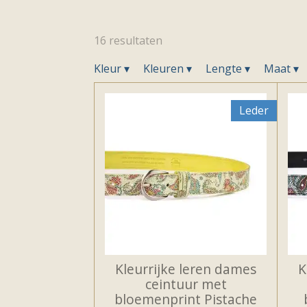
16 resultaten
Kleur
▾
Kleuren
▾
Lengte
▾
Maat
▾
Leder
Kleurrijke leren dames
K
ceintuur met
bloemenprint Pistache