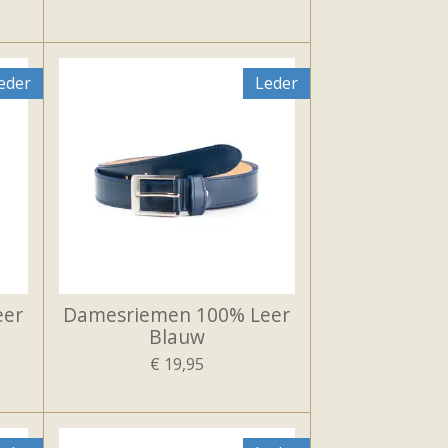
eder
Leder
eer
Damesriemen 100% Leer
Blauw
€ 19,95