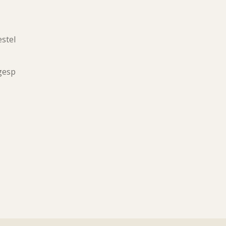
stel
 gesp