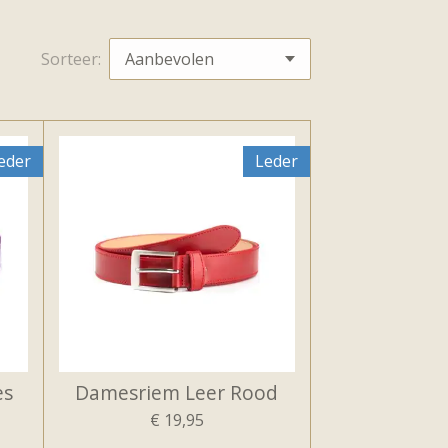
Sorteer:
eder
Leder
es
Damesriem Leer Rood
€ 19,95