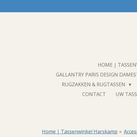
Ga
direct
naar
de
hoofdinhoud
HOME | TASSE
GALLANTRY PARIS DESIGN DAME
RUGZAKKEN & RUGTASSEN
CONTACT
UW TASS
Home | Tassenwinkel Harskamp
»
Acces