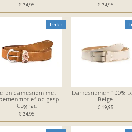
€ 24,95
€ 24,95
Leder
L
Leren damesriem met
Damesriemen 100% L
loemenmotief op gesp
Beige
Cognac
€ 19,95
€ 24,95