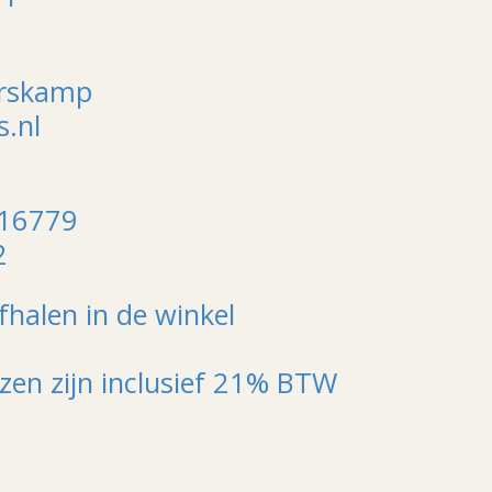
arskamp
.nl
116779
2
fhalen in de winkel
jzen zijn inclusief 21% BTW