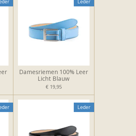
eder
Leder
eer
Damesriemen 100% Leer
Licht Blauw
€ 19,95
eder
Leder